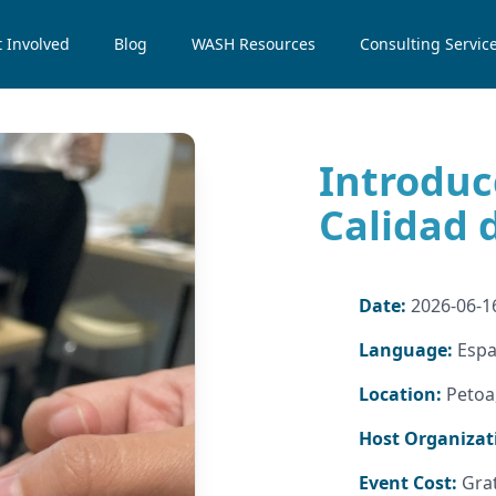
 Involved
Blog
WASH Resources
Consulting Servic
Introducc
Calidad 
Date:
2026-06-16
Language:
Espa
Location:
Petoa
Host Organizat
Event Cost:
Gra