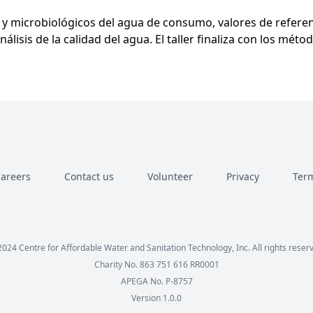
s y microbiológicos del agua de consumo, valores de referen
isis de la calidad del agua. El taller finaliza con los métod
areers
Contact us
Volunteer
Privacy
Term
Facebook
Instagram
LinkedIn
YouTube
024 Centre for Affordable Water and Sanitation Technology, Inc. All rights reser
Charity No. 863 751 616 RR0001
APEGA No. P-8757
Version 1.0.0