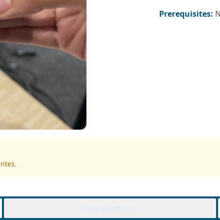
Prerequisites:
N
antes.
Target Audience