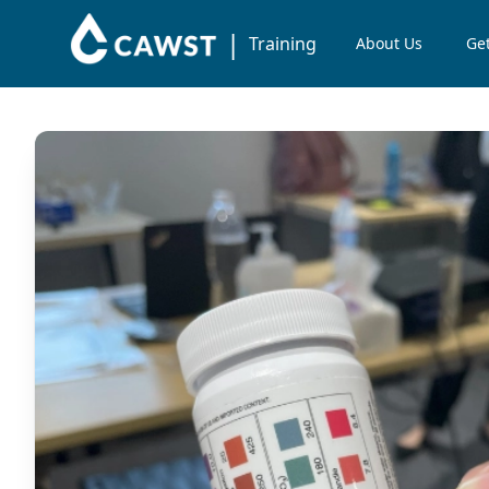
|
Training
About Us
Get