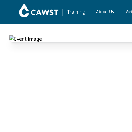
|
Training
About Us
Get