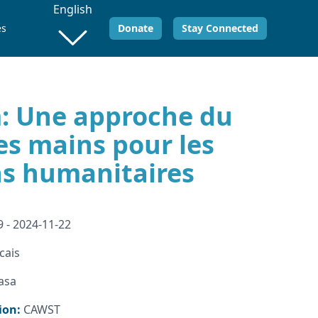
English
es
Donate
Stay Connected
: Une approche du
es mains pour les
ns humanitaires
 - 2024-11-22
cais
asa
ion:
CAWST