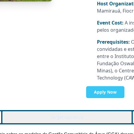
Host Organizat
Mamirauá, Fiocr
Event Cost:
A in
pelos organizad
Prerequisites:
O
convidadas e es
entre o Institu
Fundação Oswald
Minas), o Centre
Technology (CAW
Apply Now
Target Audience