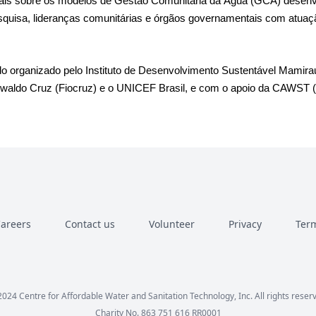
iais sobre os modelos de Gestão Comunitária da Água (GCA) desenv
 pesquisa, lideranças comunitárias e órgãos governamentais com atu
do organizado pelo Instituto de Desenvolvimento Sustentável Mamira
aldo Cruz (Fiocruz) e o UNICEF Brasil, e com o apoio da CAWST (Ce
areers
Contact us
Volunteer
Privacy
Term
Facebook
Instagram
LinkedIn
YouTube
024 Centre for Affordable Water and Sanitation Technology, Inc. All rights reser
Charity No. 863 751 616 RR0001