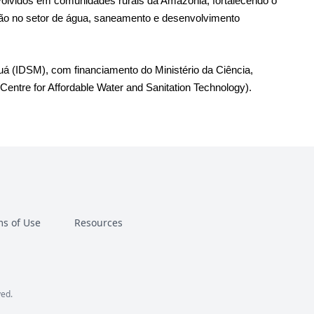
olvidos em comunidades rurais da Amazônia, fortalecendo o
ação no setor de água, saneamento e desenvolvimento
uá (IDSM), com financiamento do Ministério da Ciência,
ntre for Affordable Water and Sanitation Technology).
s of Use
Resources
ved.