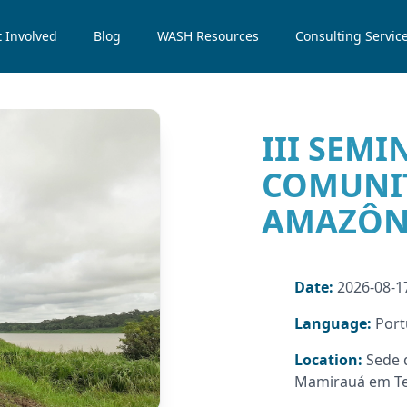
 Involved
Blog
WASH Resources
Consulting Servic
III SEM
COMUNIT
AMAZÔN
Date:
2026-08-17
Language:
Por
Location:
Sede 
Mamirauá em Te